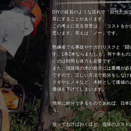
DIYの延長のような流れで「自分たち
耳にすることがあります。
この考えに至る背景は、「コストをか
思います。答えは「ノー」です。
熟練者でも事故やケガのリスクと「闘
す。1本2本ならまだしも、何十本も
くのは時間も体力も必要です。
また、伐採後の木の処分には重機が必
ですので、正しい方法で処分をしなけ
スギやヒノキなど、木材として価値の
価値を下げてしまいます。
簡単に処分できるものであれば、日本
う。
放っておけばおくほど、伐採のコスト