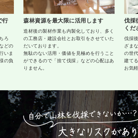
で行
森林資源を最大限に活用します
伐採
くだ
造材後の製材作業も内製化しており、多く
ちろ
の工務店・建設会社とお取引をさせていた
伐採
などの
だいております。
ざま
行いま
無駄のない活用・価値を見極めを行うこと
の世
様の負
ができるので「捨て伐採」などの心配はあ
建て
りません。
お気