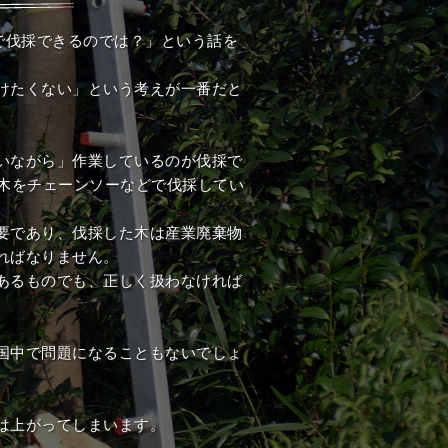
で伐採できるのでは？」という話を
けたくない」という考えが一番だと
いながら」作業しているのが伐採で
の木をチェーンソーなどで伐採してい
要であり、伐採した木は産業廃棄物
ればなりません。
あるものでも、正しく扱わなければ
国中で問題になることもないでしょ
は上がってしまいます。